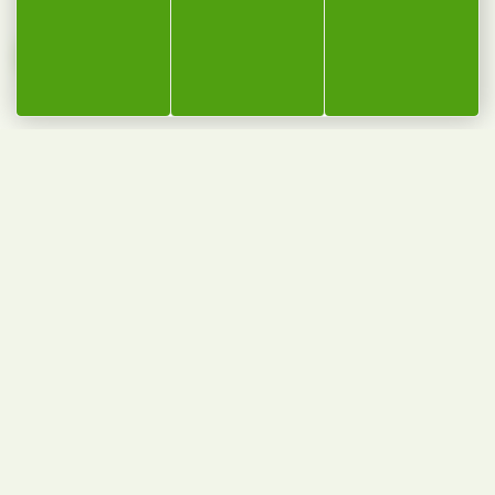
ORGANISATION OPÉRATIONNELLE
LE PARC À GRUMES
Environ 12 000 m³ de grumes feuillus par an issues des
forêts Franc-Comtoises gérées durablement
LA SCIERIE
Les billons écorcés sont cubés automatiquement à
l’entrée scierie et acheminés par un convoyeur jusqu’à
la scie de tête produisant les sciages.
L’ATELIER DE DÉBIT