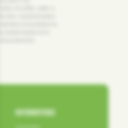
êne. En effet, celle-ci
de 1ère transformation
aintenir et accélérer la
la modernisation et à
s de production.
INFORMATIONS
Les produits