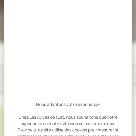
 selon les normes en vigueur ; à la demande du client
 bois blancs (hêtre, frêne, sycomore…) sont stockés 
choir. Les sciages sont stockés sous bâtiment, séch
 dans notre atelier de débit (avivés, débit sur liste…
Nous adaptons votre expérience
PEFC
Chez Les Avivés de l'Est, nous souhaitons que votre
expérience sur notre site web se passe au mieux.
Pour cela, ce site utilise des cookies pour mesurer la