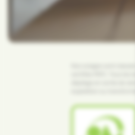
Nos sciages sont classés
certifiés PEFC. Tous les
dépilage en sortie de sé
expédition ou transformés