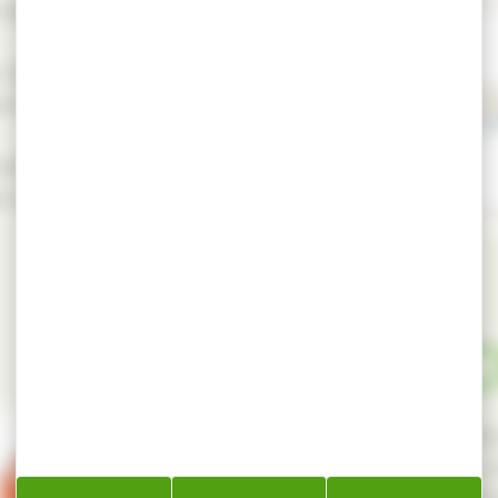
d’adhérer au label
 objectif , de vous
ement en bois garantie
aintenir une
s origine France.
Label 
Nous avons à cœur de 
française, c’est pour 
le choix de la labellis