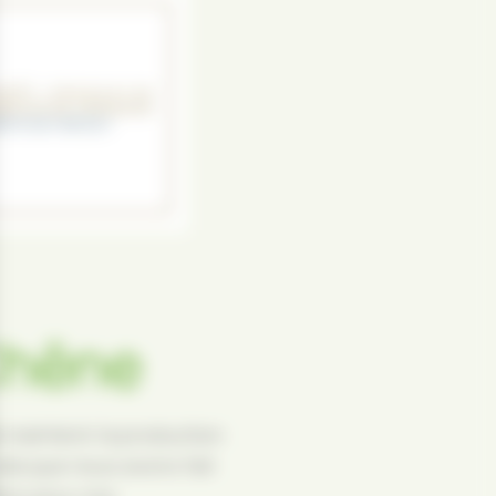
Chêne
maintenir la production
cela que nous avons fait
ation pour nos