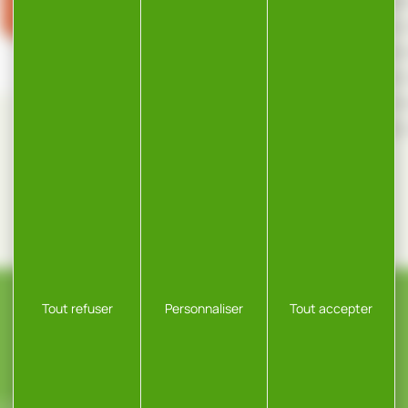
approvisionnements ch
apporte une garantie 
locale permettant de m
compétitivité grâce à 
l’adaptation des outil
Tout refuser
Personnaliser
Tout accepter
CONTACT
ROSSELOT, ZA,