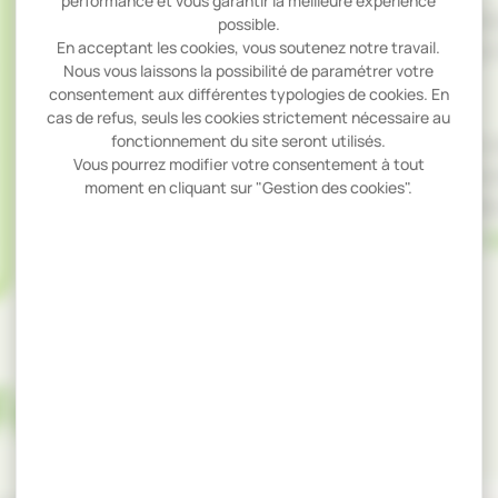
performance et vous garantir la meilleure expérience
Notre situation géographique nous place 
possible.
En acceptant les cookies, vous soutenez notre travail.
forestier franc-comtois, caractérisé par un 
Nous vous laissons la possibilité de paramétrer votre
plaine de grande qualité.
consentement aux différentes typologies de cookies. En
cas de refus, seuls les cookies strictement nécessaire au
fonctionnement du site seront utilisés.
Le développement durable est pour nous un
Vous pourrez modifier votre consentement à tout
veillons à nous approvisionner en matière
moment en cliquant sur "Gestion des cookies".
fournisseurs apportant toutes les garanti
assurant une gestion durable de la forêt (
c
France