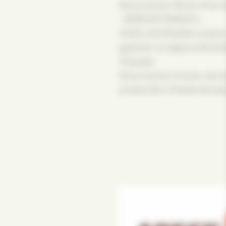
Nous avons fait le choix 
« BOIS DE FRANCE ».
Cette certification a pour
garantir un approvisionn
français.
Nous avons à coeur de m
production à base de boi