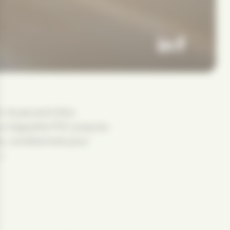
, ils peuvent être
sur baguette PVC jusqu’au
és, conditionnés pour
).