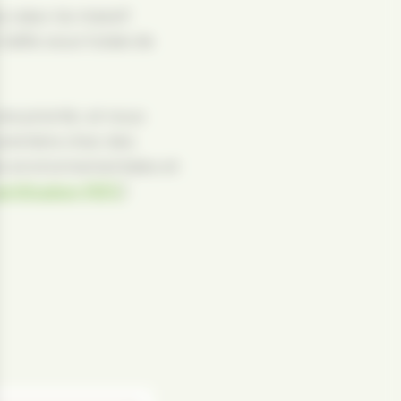
au cœur du massif
taillis sous futaie de
e priorité, et nous
 première chez des
es environnementales et
ertification PEFC
)