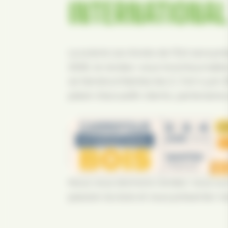
INTERNATIONAL
La scierie Les Avivés de l’Est sera p
2026, le rendez-vous incontournable d
se tiendra à Nantes les 2, 3 et 4 juin
plaisir d’accueillir clients, partenaire
Nous vous donnons rendez-vous sur 
passion du bois et vous présenter no