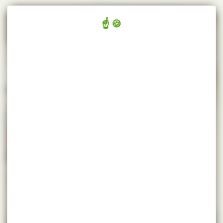
Panneau de gestion des cookies
/
/
ACCUEIL
ACTU & BLOG
ESSENCES
ESSENCES