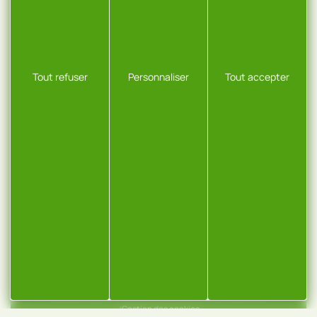
0381868272
NOUS ÉCRIRE
Tout refuser
Personnaliser
Tout accepter
INFORMATIONS
Les produits
Qui sommes-nous ?
Parc & Atelier
Charte & Qualité
Réalisation Koredge
Mentions légales
Politique de confidentialité
Plan du site
Gestion des cookies