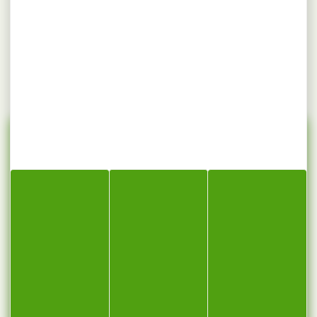
Aucun article pour le moment.
CONTACT
ROSSELOT, ZA,
25430 Vellevans