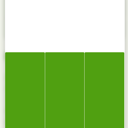
SECTEURS & USAGES RECOMMANDÉS
DISPONIBLE DANS NOTRE CATALOGUE
L’ÉRABLE SYCOMORE EST UN
FEUILLU DUR PROPICE AU
TOURNAGE, À L’USINAGE, À LA
MENUISERIE/ÉBÉNISTERIE ET À LA
LUTHERIE LORSQUE SON FIL EST