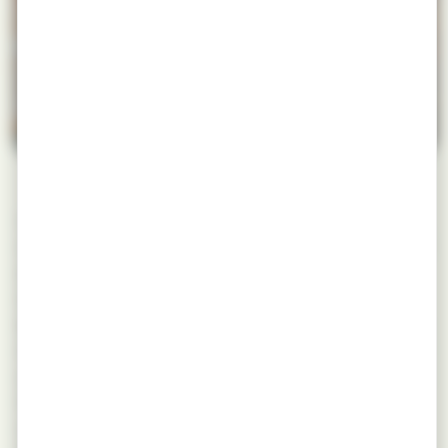
L’Érable sycomore occupe une place à part dans notre
catalogue. Blanc crème à jaune très clair, au grain fin et
au fil parfois ondé qui crée des reflets chatoyants en
lumière rasante, il allie une dureté réelle (630 à 640
kg/m³) à une facilité d’usinage remarquable. Sa bonne
imprégnabilité et son état de surface excellent en font
un bois de choix pour les finitions soignées. Lorsque le
fil est ondé, il devient une essence de lutherie
recherchée. Approvisionné à moins de 80 km, certifié