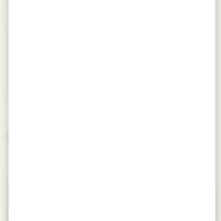
Couleur / aspect
Blanc crème à jaune très clair
Questions fréquentes
Vous ne trouvez pas la réponse à votre
question ? Notre équipe est disponible
pour vous répondre sous 24h.
PROVENANCE & APPROVISIONNEMENT