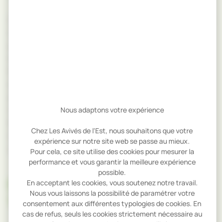
L’Érable sycomore excelle en menuiserie et ébénisterie
intérieure, en tournage et usinage de précision, ainsi
qu’en lutherie pour les pièces à fil ondé. Sa bonne
tenue au vissage et cloutage facilite la mise en œuvre.
Pour en tirer le meilleur parti, la règle d’or est simple :
scier rapidement après abattage et conduire le
séchage avec soin. Une fois ces conditions réunies,
l’essence ne présente plus de contrainte particulière.
Nous adaptons votre expérience
Son potentiel industriel ne manque pas d’arguments
Chez Les Avivés de l'Est, nous souhaitons que votre
non plus — les accoudoirs de fauteuils de train en sont
expérience sur notre site web se passe au mieux.
une belle illustration.
Pour cela, ce site utilise des cookies pour mesurer la
performance et vous garantir la meilleure expérience
possible.
CARACTÉRISTIQUES
En acceptant les cookies, vous soutenez notre travail.
Nous vous laissons la possibilité de paramétrer votre
TECHNIQUES
consentement aux différentes typologies de cookies. En
cas de refus, seuls les cookies strictement nécessaire au