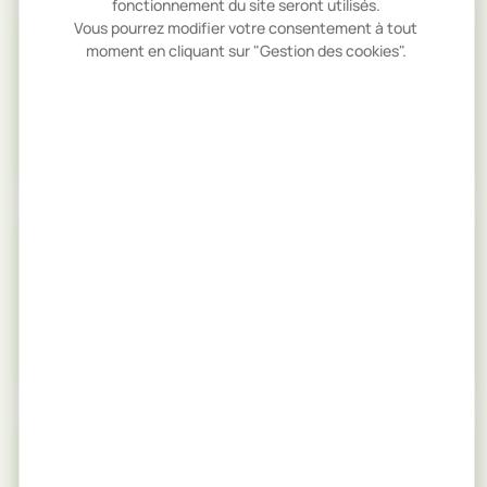
fonctionnement du site seront utilisés.
Vous pourrez modifier votre consentement à tout
moment en cliquant sur "Gestion des cookies".
Densité (kg/m³)
630 à 640 kg/m³
Dureté Monnin
Mi-dur à dur