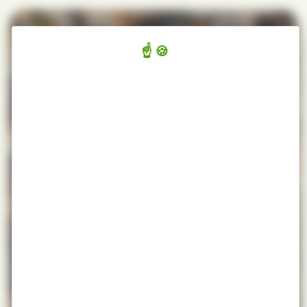
Panneau de gestion des cookies
/
/
ACCUEIL
LES ESSENCES
ERABLE SYCOMORE
ERABLE SYCOMORE