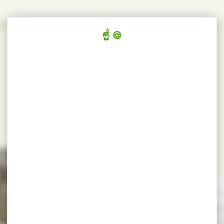
TELIER
LES PRODUITS
CHARTE & QUALITÉ
ACTU & BLOG
AVIVÉS
Vendu en colis sur palette m
Un avivé est une pièce 
délignées (coupées dro