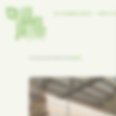
Panneau de gestion des cookies
QUI SOMMES-NOUS ?
PARC & A
/
/
ACCUEIL
NOS PRODUITS
AVIVÉS