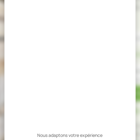
régulière et exploitable
UTILISATIONS
Menuiserie intérieure et/ou 
CERTIFICATIONS &
Norme européenne de classem
Bois de France et APECF po
NOUS CONTACTE
BESOIN D'UN CONSEIL
Notre équipe vous 
le plus adapté à vot
Nous adaptons votre expérience