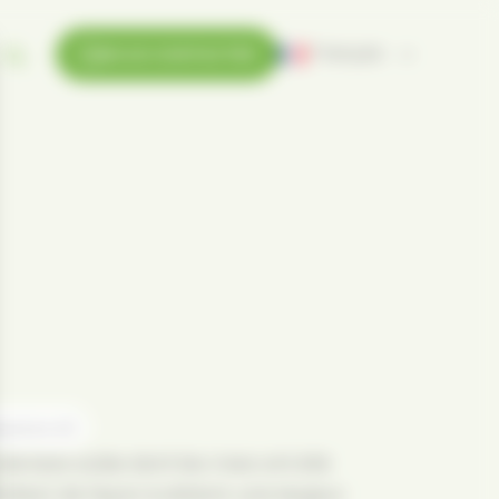
Français
NOUS CONTACTER
esuré en m3
de bois sciée dont les rives ont été
ites) de façon à obtenir une largeur