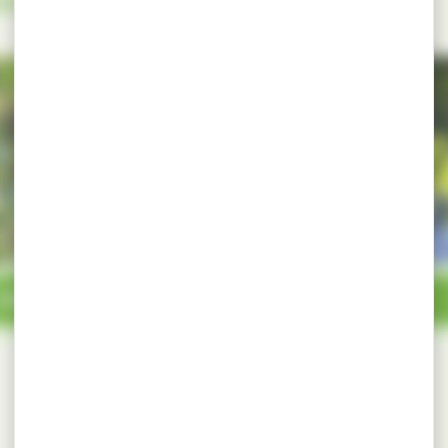
AULNE
CHARME