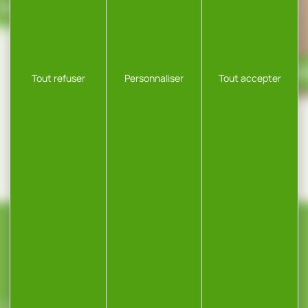
POUTRE
PANNEAUX MASS
Tout refuser
Personnaliser
Tout accepter
CONTACT
ROSSELOT, ZA,