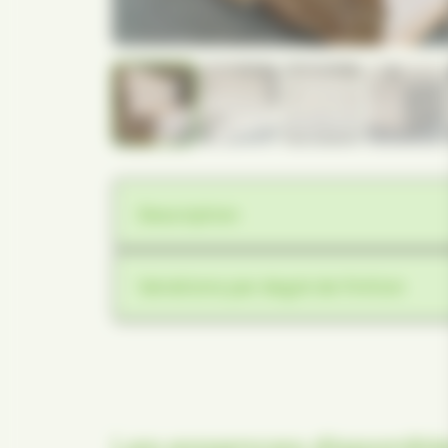
Description
Variations par degré de finition
Les essences disponibl