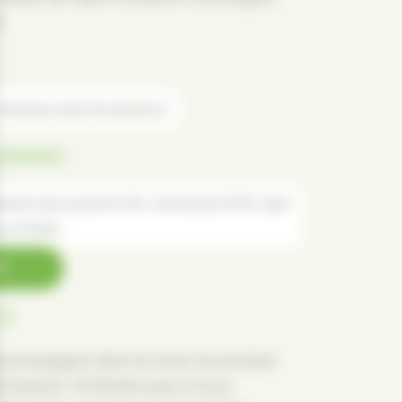
.
extérieure selon les essences
 NORMES
ent des avivés EN 1310, certification PEFC, label
ur le Chêne
R
 ?
accompagne dans le choix du produit
re besoin. N’hésitez pas à nous